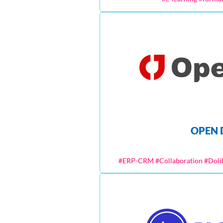
OPEN 
#ERP-CRM #Collaboration #Doli