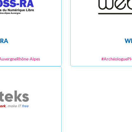
-RA
W
#AuvergneRhône-Alpes
#ArchéologueP