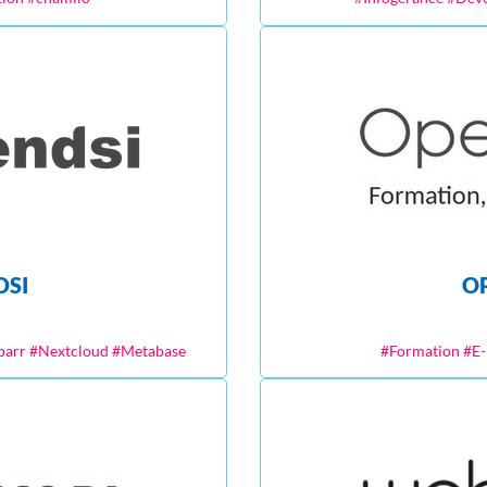
DSI
O
barr #Nextcloud #Metabase
#Formation #E-