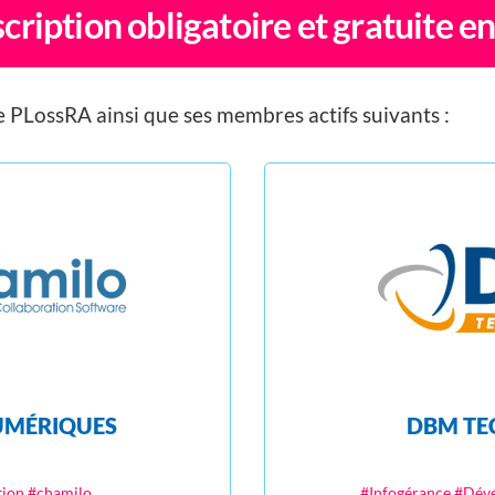
cription obligatoire et gratuite en
e PLossRA ainsi que ses membres actifs suivants :
UMÉRIQUES
DBM TE
tion #chamilo
#Infogérance #Dév