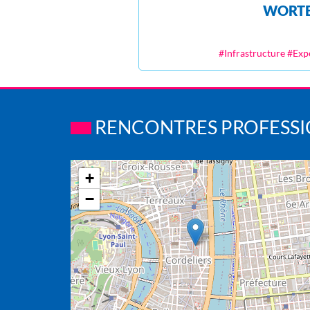
WORT
#Infrastructure #Expe
RENCONTRES PROFESSIO
+
−